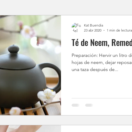
Kat Buendia
23 abr 2020
1 min de lectura
Té de Neem, Remed
Preparación: Hervir un litro 
hojas de neem, dejar reposar
una taza después de...