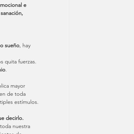
emocional e 
 sanación, 
no sueño
, hay 
s quita fuerzas.
nio
.
plica mayor 
ren de toda 
tiples estímulos.
e decirlo.
toda nuestra 