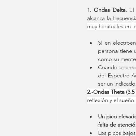
1. Ondas Delta.
 El
alcanza la frecuen
muy habituales en l
Si en electroe
persona tiene u
como su mente
Cuando aparece
del Espectro A
ser un indicado
2.-Ondas Theta (3.5 
reflexión y el sueñ
Un pico elevado
falta de atenc
Los picos bajos