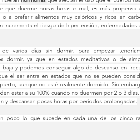
 liberan 
hormonas 
que afectan el uso que el cuerpo hac
te que duerme pocas horas o mal, es más propensa a 
s o a preferir alimentos muy calóricos y ricos en carbo
n incrementa el riesgo de hipertensión, 
enfermedades c
e varios días sin dormir, para empezar tendríamo
 dormir, ya que en estados meditativos o de simple 
ria baja y podemos conseguir algo de descanso en frec
que el ser entra en estados que no se pueden consid
ierto, aunque no esté realmente dormido. 
Sin embargo
den estar a su 100% cuando no duermen por 2 o 3 días, 
 y descansan pocas horas por periodos prolongados.
un poco lo que sucede en cada una de los cinco r