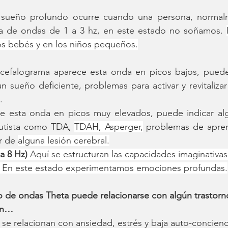
 sueño profundo ocurre cuando una persona, normalme
cia de ondas de 1 a 3 hz, en este estado no soñamos. 
os bebés y en los niños pequeños.
ncefalograma aparece esta onda en picos bajos, puede 
n sueño deficiente, problemas para activar y revitalizar
.
 esta onda en picos muy elevados, puede indicar alg
utista como TDA, 
TDAH, Asperger,
 problemas de aprend
r de 
alguna lesión cerebral.
a 8 Hz) 
Aquí se estructuran las capacidades imaginativas, 
o. En este estado experimentamos emociones profundas.
 de ondas Theta puede relacionarse con algún trastorn
ión…
 se relacionan con ansiedad, estrés y baja auto-concien