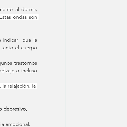
nte al dormir, 
Estas ondas son 
indicar  que la 
 tanto el cuerpo 
unos trastornos 
izaje o incluso 
la relajación, la 
o depresivo, 
cia emocional.