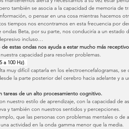
s mantenemos alerta y necesitamos a su vez estar pend
 pero también se asocia a la capacidad de memoria de tr
r información, o pensar en una cosa mientras hacemos otr
os tiempos nos encontramos en esta frecuencia por d
e ondas Beta, por su parte, nos conduciría a un estado
 depresivo incluso…
o de estas ondas nos ayuda a estar mucho más receptivo
 nuestra capacidad para resolver problemas.
 a 100 Hz)
. 
lta muy difícil captarla en los electroencefalogramas, se o
esde la parte posterior del cerebro hacia adelante y a u
n tareas de un alto procesamiento cognitivo.
on nuestro estilo de aprendizaje, con la capacidad de as
eva y también con nuestros sentidos y percepciones.
jemplo, que las personas con problemas mentales o de a
r una actividad en la onda gamma menor que la media.