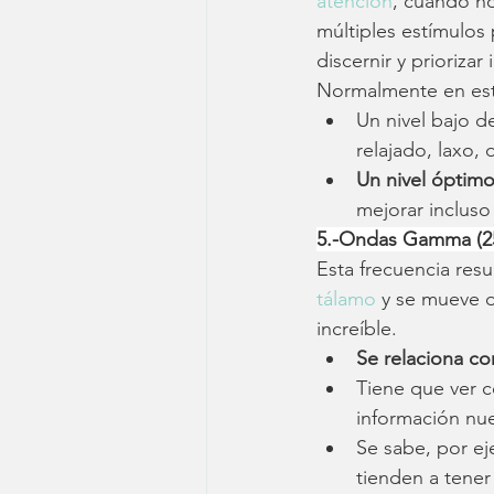
atención
, cuando no
múltiples estímulos
discernir y prioriza
Normalmente en est
Un nivel bajo d
relajado, laxo,
Un nivel óptim
mejorar incluso
5.-Ondas Gamma (25
Esta frecuencia resu
tálamo 
y se mueve d
increíble.
Se relaciona co
Tiene que ver c
información nu
Se sabe, por e
tienden a tene