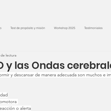
io
Test de propósito y misión
Workshop 2025
Testimoniales
 de lectura
O y las Ondas cerebral
dormir y descansar de manera adecuada son muchos e im
idad
comotora 
acción o alerta