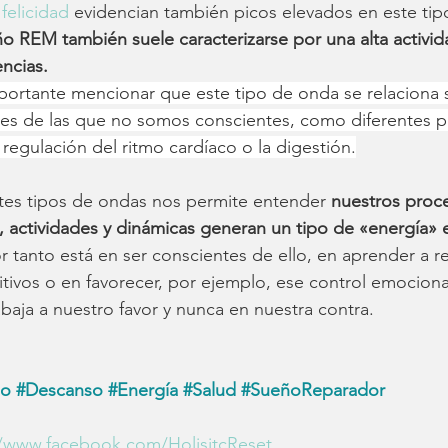
 
felicidad 
evidencian también picos elevados en este tip
ño REM también suele caracterizarse por una alta activid
ncias.
mportante mencionar que este tipo de onda se relaciona
les de las que no somos conscientes, como diferentes 
 regulación del ritmo cardíaco o la digestión.
tes tipos de ondas nos permite entender
 nuestros proc
 actividades y dinámicas generan un tipo de «energía» 
or tanto está en ser conscientes de ello, en aprender a re
itivos o en favorecer, por ejemplo, ese control emocion
baja a nuestro favor y nunca en nuestra contra.
o 
#
Descanso 
#
Energía 
#
Salud 
#
SueñoReparador 
//www.facebook.com/HolisitcReset