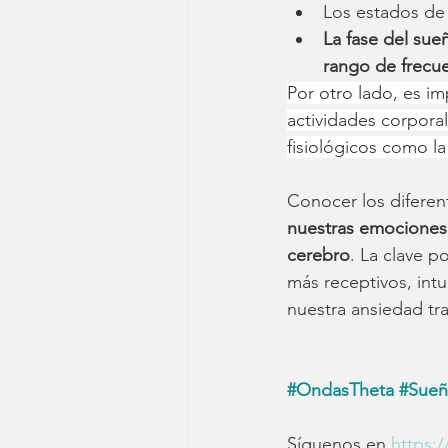
Los estados de
La fase del sue
rango de frecue
Por otro lado, es i
actividades corpora
fisiológicos como la
Conocer los diferen
nuestras emociones,
cerebro
. La clave p
más receptivos, intu
nuestra ansiedad tra
#
OndasTheta 
#
Sueñ
Síguenos en 
https: