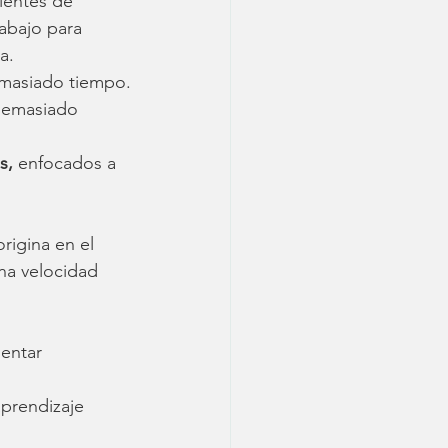
ientes de 
abajo para 
a. 
emasiado tiempo.
 demasiado 
s,
 enfocados a 
rigina en el 
na velocidad 
entar 
prendizaje 