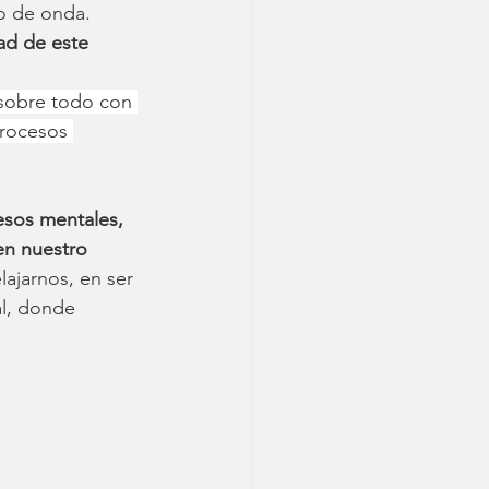
o de onda.
ad de este 
 sobre todo con 
procesos 
esos mentales, 
en nuestro 
lajarnos, en ser 
al, donde 