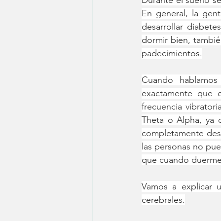
Durante el sueño se
En general, la gen
desarrollar diabete
dormir bien, tambié
padecimientos.
Cuando hablamos d
exactamente que es
frecuencia vibrato
Theta o Alpha, 
ya 
completamente desp
las personas no pue
que cuando duermen
Vamos a explicar 
cerebrales.