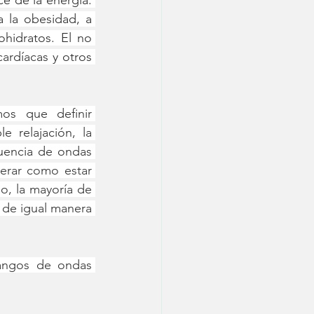
e de la energía. 
la obesidad, a 
hidratos. El no 
ardíacas
y otros 
s que definir 
relajación, la 
uencia de ondas 
erar como estar 
, la mayoría de 
de igual manera 
angos de ondas 